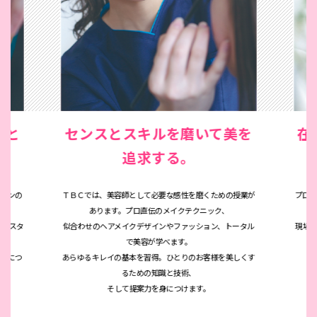
術と
センスとスキルを磨いて美を
在
追求する。
ロンの
ＴＢＣでは、美容師として必要な感性を磨くための授業が
プロ
あります。プロ直伝のメイクテクニック、
ー、スタ
似合わせのヘアメイクデザインやファッション、トータル
現場
で美容が学べます。
身につ
あらゆるキレイの基本を習得。ひとりのお客様を美しくす
プ
るための知識と技術、
そして提案力を身につけます。