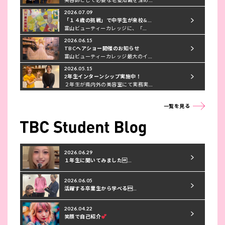
美容師として必要な毛髪知識を深め…
2026.07.09
「１４歳の挑戦」で中学生が来校&…
富山ビューティーカレッジに、「…
2026.06.15
TBCヘアショー開催のお知らせ
富山ビューティーカレッジ最大のイ…
2026.05.15
2年生インターンシップ実施中！
２年生が県内外の美容室にて実務実…
一覧を見る
2026.06.29
１年生に聞いてみました…
2026.06.05
活躍する卒業生から学べる…
2026.04.22
笑顔で自己紹介