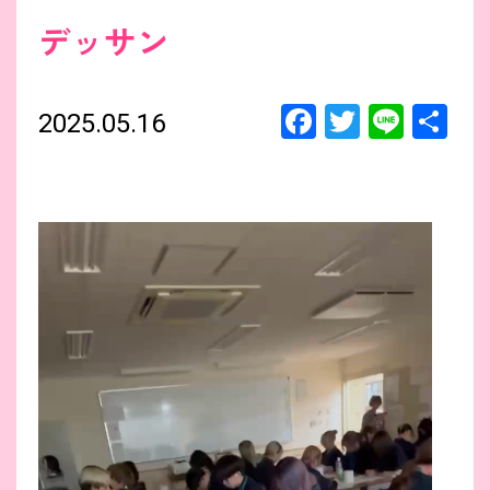
デッサン
F
T
Li
共
2025.05.16
a
wi
n
有
ce
tt
e
b
er
動
画
o
プ
レ
ー
o
ヤ
ー
k