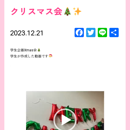
クリスマス会
F
T
Li
共
2023.12.21
a
wi
n
有
ce
tt
e
学生企画Xmas会
学生が作成した動画です
b
er
o
動
画
プ
o
レ
ー
ヤ
k
ー