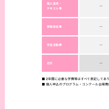
個人道具・
─
テキスト等
資格検定費
─
学生活動費
─
合計
─
2年間に必要な学費等はすべて表記してあ
個人申込のプログラム・コンクール出場費