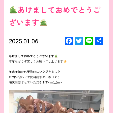
あけましておめでとうご
ざいます
F
T
Li
共
2025.01.06
a
wi
n
有
ce
tt
e
あけましておめでとうございます
本年もどうぞ宜しくお願い申し上げます
b
er
o
年末年始の休業期間にいただきました
お問い合わせや資料請求は、本日より
o
順次対応させていただきます<m(__)m>
k
動
画
プ
レ
ー
ヤ
ー