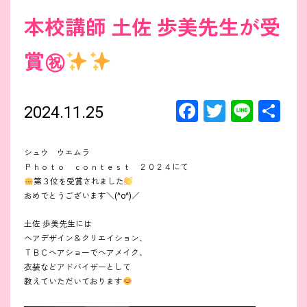
本校講師 土佐 歩美先生が受
賞㊗
F
T
Li
共
2024.11.25
a
wi
n
有
ce
tt
e
シュウ ウエムラ
Ｐｈｏｔｏ ｃｏｎｔｅｓｔ ２０２４にて
b
er
第３位を受賞されました
o
おめでとうございます＼(^o^)／
o
土佐 歩美先生には
k
ヘアデザイン＆クリエイション、
ＴＢＣヘアショーでヘアメイク、
衣装などアドバイザーとして
教えていただいております