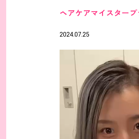
ヘアケアマイスタープラ
2024.07.25
動
画
プ
レ
ー
ヤ
ー