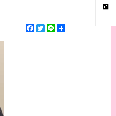
F
T
Li
共
a
wi
n
有
ce
tt
e
b
er
o
o
k