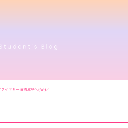
Student's Blog
ライマリー資格取得＼(^o^)／