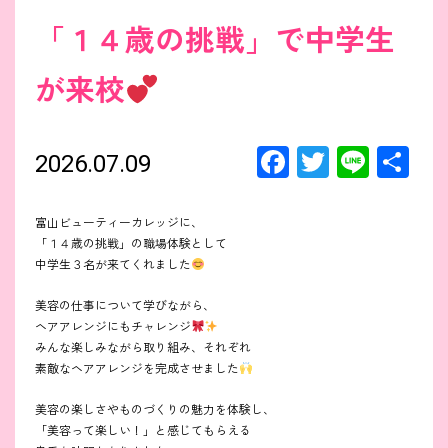
「１４歳の挑戦」で中学生
が来校
F
T
Li
共
2026.07.09
a
wi
n
有
ce
tt
e
富山ビューティーカレッジに、
「１４歳の挑戦」の職場体験として
b
er
中学生３名が来てくれました
o
美容の仕事について学びながら、
o
ヘアアレンジにもチャレンジ
k
みんな楽しみながら取り組み、それぞれ
素敵なヘアアレンジを完成させました
美容の楽しさやものづくりの魅力を体験し、
「美容って楽しい！」と感じてもらえる